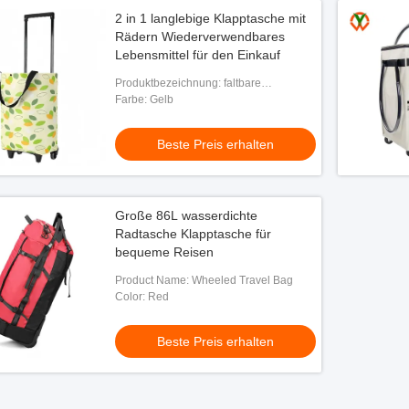
2 in 1 langlebige Klapptasche mit
Rädern Wiederverwendbares
Lebensmittel für den Einkauf
Produktbezeichnung: faltbare
Einkaufstasche
Farbe: Gelb
Beste Preis erhalten
Große 86L wasserdichte
Radtasche Klapptasche für
bequeme Reisen
Product Name: Wheeled Travel Bag
Color: Red
Beste Preis erhalten