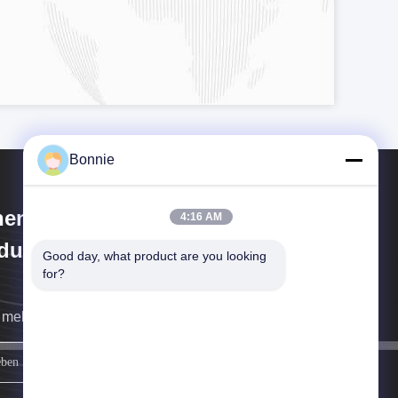
Bonnie
henzhen Yu Chuang Wei
4:16 AM
dustrial Co., Ltd.
Good day, what product are you looking 
for?
 melden uns so schnell wie möglich.
Schreiben Sie sich an.