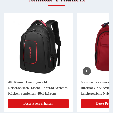
40l Kleiner Leichtgewicht
Gymnastikkamera Pa
Reiserocksack Tasche Fahrrad Weiches
Rucksack 272 Nylon
Rücken Studenten 48x34x19cm
Leichtgewicht Nylon
34x19x48CM
Beste Preis erhalten
Beste Preis