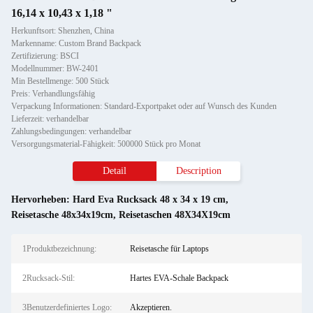
16,14 x 10,43 x 1,18 "
Herkunftsort: Shenzhen, China
Markenname: Custom Brand Backpack
Zertifizierung: BSCI
Modellnummer: BW-2401
Min Bestellmenge: 500 Stück
Preis: Verhandlungsfähig
Verpackung Informationen: Standard-Exportpaket oder auf Wunsch des Kunden
Lieferzeit: verhandelbar
Zahlungsbedingungen: verhandelbar
Versorgungsmaterial-Fähigkeit: 500000 Stück pro Monat
Detail
Description
Hervorheben:
Hard Eva Rucksack 48 x 34 x 19 cm
,
Reisetasche 48x34x19cm
,
Reisetaschen 48X34X19cm
1Produktbezeichnung:
Reisetasche für Laptops
2Rucksack-Stil:
Hartes EVA-Schale Backpack
3Benutzerdefiniertes Logo:
Akzeptieren.