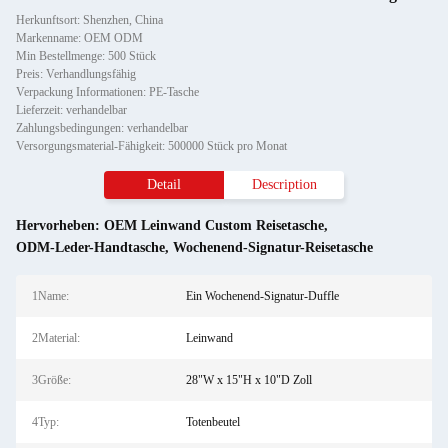
Herkunftsort: Shenzhen, China
Markenname: OEM ODM
Min Bestellmenge: 500 Stück
Preis: Verhandlungsfähig
Verpackung Informationen: PE-Tasche
Lieferzeit: verhandelbar
Zahlungsbedingungen: verhandelbar
Versorgungsmaterial-Fähigkeit: 500000 Stück pro Monat
Detail
Description
Hervorheben:
OEM Leinwand Custom Reisetasche
,
ODM-Leder-Handtasche
,
Wochenend-Signatur-Reisetasche
1Name:
Ein Wochenend-Signatur-Duffle
2Material:
Leinwand
3Größe:
28"W x 15"H x 10"D Zoll
4Typ:
Totenbeutel