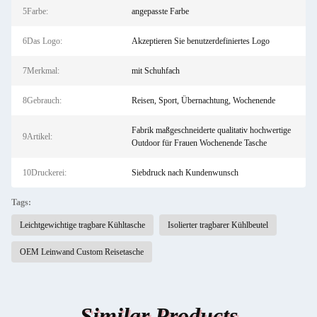
5Farbe:
angepasste Farbe
6Das Logo:
Akzeptieren Sie benutzerdefiniertes Logo
7Merkmal:
mit Schuhfach
8Gebrauch:
Reisen, Sport, Übernachtung, Wochenende
Fabrik maßgeschneiderte qualitativ hochwertige
9Artikel:
Outdoor für Frauen Wochenende Tasche
10Druckerei:
Siebdruck nach Kundenwunsch
Tags:
Leichtgewichtige tragbare Kühltasche
Isolierter tragbarer Kühlbeutel
OEM Leinwand Custom Reisetasche
Similar Products