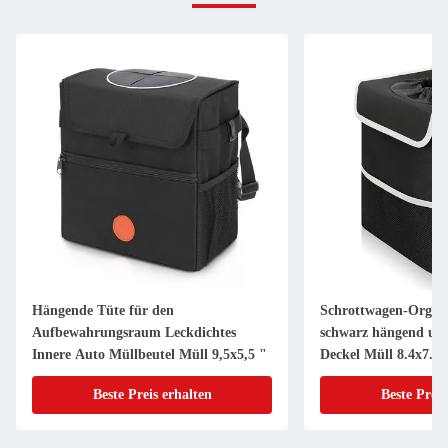
Hängende Tüte für den
Schrottwagen-Organi
Aufbewahrungsraum Leckdichtes
schwarz hängend und
Innere Auto Müllbeutel Müll 9,5x5,5 "
Deckel Müll 8.4x7.4x
Beste Preis erhalten
Beste Preis