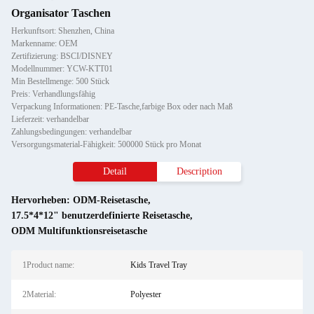
Organisator Taschen
Herkunftsort: Shenzhen, China
Markenname: OEM
Zertifizierung: BSCI/DISNEY
Modellnummer: YCW-KTT01
Min Bestellmenge: 500 Stück
Preis: Verhandlungsfähig
Verpackung Informationen: PE-Tasche,farbige Box oder nach Maß
Lieferzeit: verhandelbar
Zahlungsbedingungen: verhandelbar
Versorgungsmaterial-Fähigkeit: 500000 Stück pro Monat
Detail
Description
Hervorheben:
ODM-Reisetasche
,
17.5*4*12" benutzerdefinierte Reisetasche
,
ODM Multifunktionsreisetasche
1Product name:
Kids Travel Tray
2Material:
Polyester