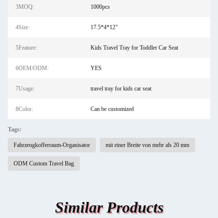
3MOQ:
1000pcs
4Size:
17.5*4*12"
5Feature:
Kids Travel Tray for Toddler Car Seat
6OEM/ODM:
YES
7Usage:
travel tray for kids car seat
8Color:
Can be customized
Tags:
Fahrzeugkofferraum-Organisator
mit einer Breite von mehr als 20 mm
ODM Custom Travel Bag
Similar Products