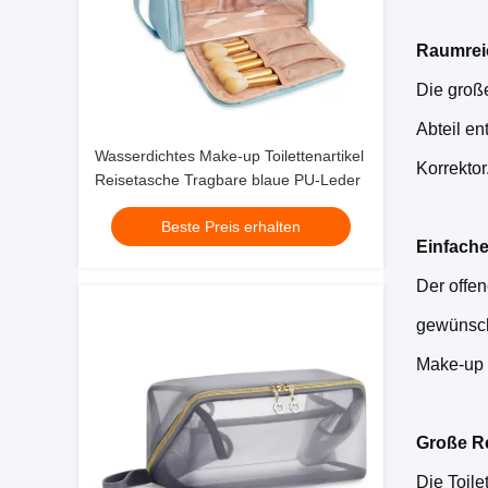
Raumrei
Die groß
Abteil en
Wasserdichtes Make-up Toilettenartikel
Korrekto
Reisetasche Tragbare blaue PU-Leder
Beste Preis erhalten
Einfache
Der offen
gewünsch
Make-up 
Große Re
Die Toile