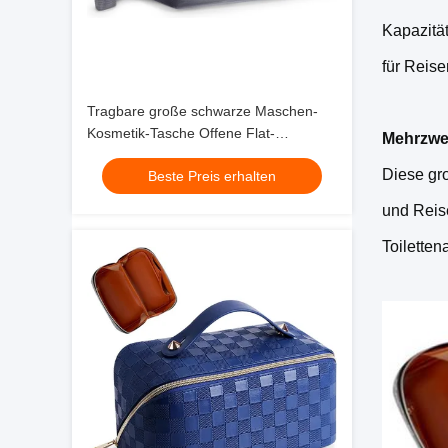
Kapazität
für Reis
Tragbare große schwarze Maschen-
Kosmetik-Tasche Offene Flat-
Mehrzwe
Organisator Reisetasche für Männer
Diese gr
Beste Preis erhalten
Frauen
und Reis
Toiletten