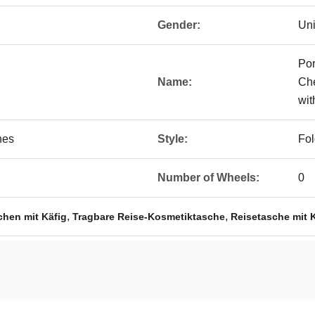
Gender:
Un
Por
Name:
Che
wit
hes
Style:
Fol
Number of Wheels:
0
,
,
hen mit Käfig
Tragbare Reise-Kosmetiktasche
Reisetasche mit 