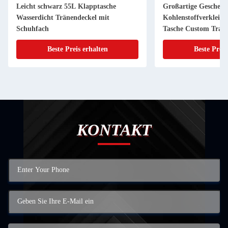
Leicht schwarz 55L Klapptasche
Großartige Geschen
Wasserdicht Tränendeckel mit
Kohlenstoffverkleide
Schuhfach
Tasche Custom Trave
mit Kombinationssch
Beste Preis erhalten
Beste Preis
KONTAKT