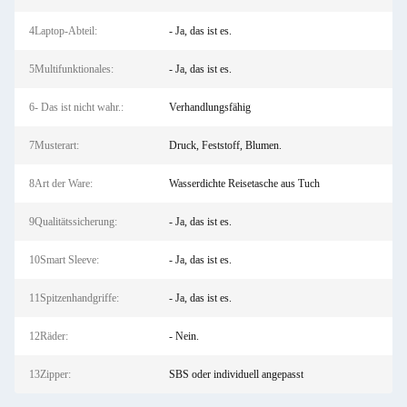
4Laptop-Abteil:
- Ja, das ist es.
5Multifunktionales:
- Ja, das ist es.
6- Das ist nicht wahr.:
Verhandlungsfähig
7Musterart:
Druck, Feststoff, Blumen.
8Art der Ware:
Wasserdichte Reisetasche aus Tuch
9Qualitätssicherung:
- Ja, das ist es.
10Smart Sleeve:
- Ja, das ist es.
11Spitzenhandgriffe:
- Ja, das ist es.
12Räder:
- Nein.
13Zipper:
SBS oder individuell angepasst