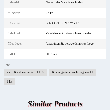
3Material:
Naylon oder Material nach Maß
4Gewicht:
0.5 kg
5Kapazität:
Gefaltet: 21 ′′ x 21 ′′ W x 1 ′′ H
6Merkmal:
Verschluss mit Reißverschluss, trinkbar
7Das Logo:
Akzeptieren Sie benutzerdefiniertes Logo
8MOQ:
500 Stück
Tags:
2 in 1 Kleidungsstücke 1.1 LBS
Kleidungsstück Tasche tragen auf 1
1 lbs
Similar Products