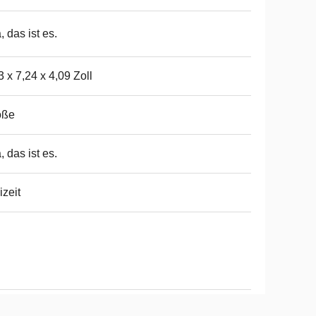
a, das ist es.
3 x 7,24 x 4,09 Zoll
oße
a, das ist es.
izeit