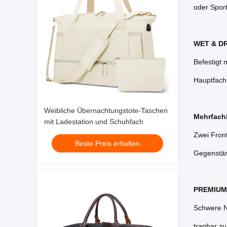
oder Spor
WET & D
Befestigt 
Hauptfach
Weibliche Übernachtungstote-Taschen
Mehrfach
mit Ladestation und Schuhfach
Zwei Fron
Beste Preis erhalten
Gegenstän
PREMIUM
Schwere Ny
tragbar zu