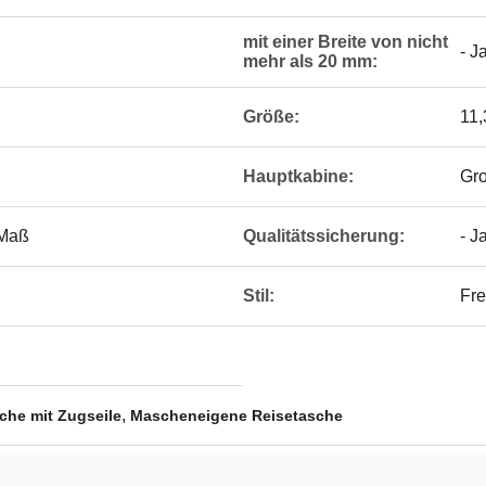
mit einer Breite von nicht
- J
mehr als 20 mm:
Größe:
11,
Hauptkabine:
Gr
 Maß
Qualitätssicherung:
- J
Stil:
Fre
,
che mit Zugseile
Mascheneigene Reisetasche