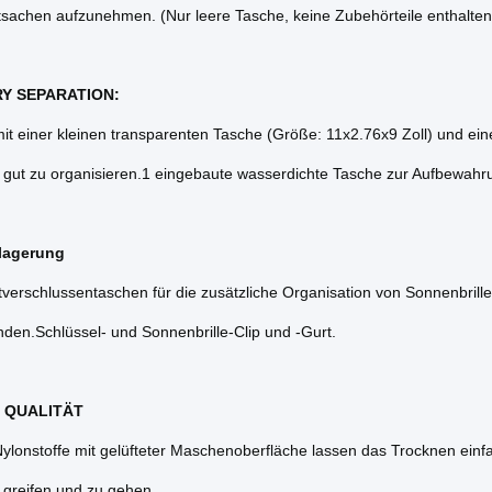
tsachen aufzunehmen. (Nur leere Tasche, keine Zubehörteile enthalten
RY SEPARATION:
mit einer kleinen transparenten Tasche (Größe: 11x2.76x9 Zoll) und e
 gut zu organisieren.1 eingebaute wasserdichte Tasche zur Aufbewah
lagerung
tverschlussentaschen für die zusätzliche Organisation von Sonnenbril
den.Schlüssel- und Sonnenbrille-Clip und -Gurt.
 QUALITÄT
lonstoffe mit gelüfteter Maschenoberfläche lassen das Trocknen einfach
 greifen und zu gehen.