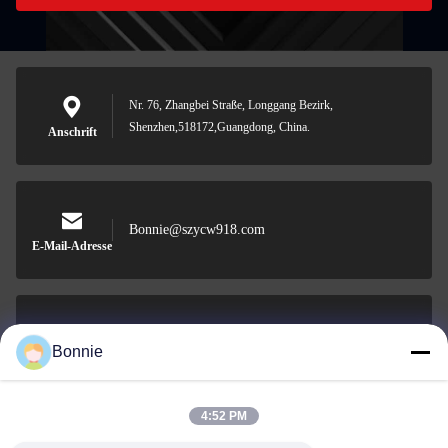
Nr. 76, Zhangbei Straße, Longgang Bezirk,
Shenzhen,518172,Guangdong, China.
Anschrift
Bonnie@szycw918.com
E-Mail-Adresse
0086-755-89619918-868
Bonnie
Phone
4:52 PM